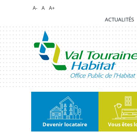
Panneau de gestion des cookies
A-
A
A+
Actualités
ACTUALITÉS
RSE
|
Innovation
Kiosque
Nous
rejoindre
Marchés
publics
Devenir locataire
Vous êtes l
Contact