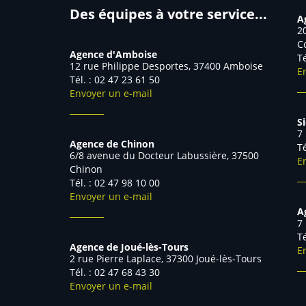
Des équipes à votre service...
A
2
C
Agence d'Amboise
T
12 rue Philippe Desportes, 37400 Amboise
E
Tél. : 02 47 23 61 50
Envoyer un e-mail
S
7
Agence de Chinon
T
6/8 avenue du Docteur Labussière, 37500
E
Chinon
Tél. : 02 47 98 10 00
Envoyer un e-mail
A
7
Agence de Joué-lès-Tours
E
2 rue Pierre Laplace, 37300 Joué-lès-Tours
Tél. : 02 47 68 43 30
Envoyer un e-mail