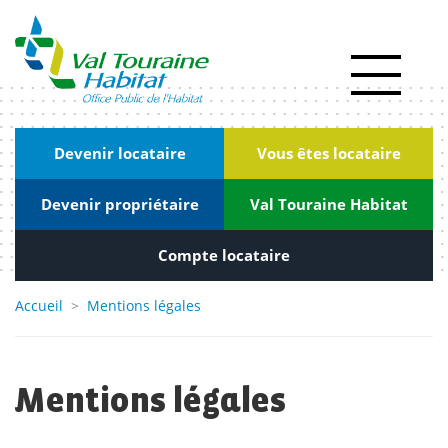
Panneau de gestion des cookies
Actualités
RSE
|
Devenir locataire
Vous êtes locataire
Innovation
Devenir propriétaire
Val Touraine Habitat
Kiosque
Nous
Compte locataire
rejoindre
Accueil
>
Mentions légales
Marchés
publics
Mentions légales
Contact