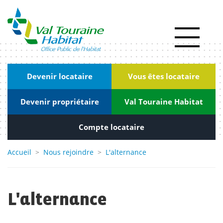
Panneau de gestion des cookies
Actualités
RSE
|
Devenir locataire
Vous êtes locataire
Innovation
Devenir propriétaire
Val Touraine Habitat
Kiosque
Nous
Compte locataire
rejoindre
Accueil
>
Nous rejoindre
>
L'alternance
Marchés
publics
L'alternance
Contact