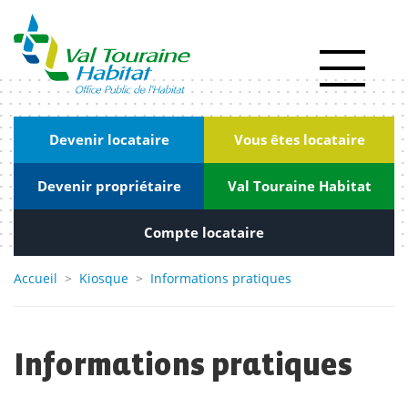
Panneau de gestion des cookies
Actualités
RSE
|
Devenir locataire
Vous êtes locataire
Innovation
Devenir propriétaire
Val Touraine Habitat
Kiosque
Nous
Compte locataire
rejoindre
Accueil
>
Kiosque
>
Informations pratiques
Marchés
publics
Informations pratiques
Contact