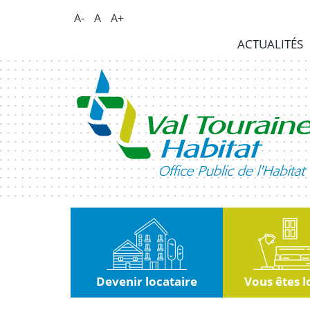
Panneau de gestion des cookies
A-
A
A+
Actualités
ACTUALITÉS
RSE
|
Innovation
Kiosque
Nous
rejoindre
Marchés
publics
Devenir locataire
Vous êtes l
Contact