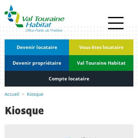
Panneau de gestion des cookies
Actualités
RSE
|
Devenir locataire
Vous êtes locataire
Innovation
Devenir propriétaire
Val Touraine Habitat
Kiosque
Nous
Compte locataire
rejoindre
Accueil
>
Kiosque
Marchés
Kiosque
publics
Contact