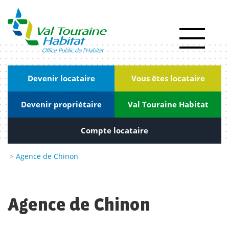
Panneau de gestion des cookies
Actualités
RSE
|
Devenir locataire
Vous êtes locataire
Innovation
Devenir propriétaire
Val Touraine Habitat
Kiosque
Nous
Compte locataire
rejoindre
>
Agence de Chinon
Marchés
publics
Agence de Chinon
Contact