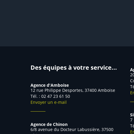
Des équipes à votre service...
A
2
C
Agence d'Amboise
T
12 rue Philippe Desportes, 37400 Amboise
E
Tél. : 02 47 23 61 50
Envoyer un e-mail
S
7
Agence de Chinon
T
6/8 avenue du Docteur Labussière, 37500
E