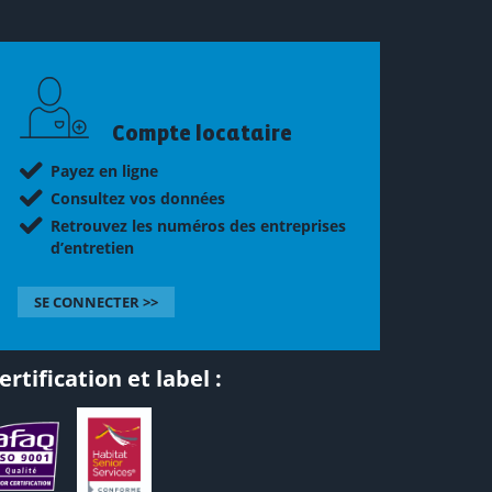
Compte locataire
Payez en ligne
Consultez vos données
Retrouvez les numéros des entreprises
d’entretien
SE CONNECTER >>
ertification et label :