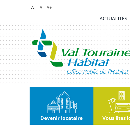
Panneau de gestion des cookies
A-
A
A+
Actualités
ACTUALITÉS
RSE
|
Innovation
Kiosque
Nous
rejoindre
Marchés
publics
Devenir locataire
Vous êtes l
Contact