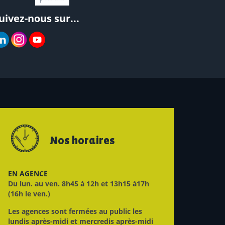
uivez-nous sur...
Nos horaires
EN AGENCE
Du lun. au ven. 8h45 à 12h et 13h15 à17h
(16h le ven.)
Les agences sont fermées au public les
lundis après-midi et mercredis après-midi