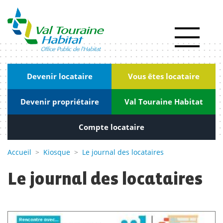
Panneau de gestion des cookies
Actualités
RSE
|
Devenir locataire
Vous êtes locataire
Innovation
Devenir propriétaire
Val Touraine Habitat
Kiosque
Nous
Compte locataire
rejoindre
Accueil
>
Kiosque
>
Le journal des locataires
Marchés
Le journal des locataires
publics
Contact