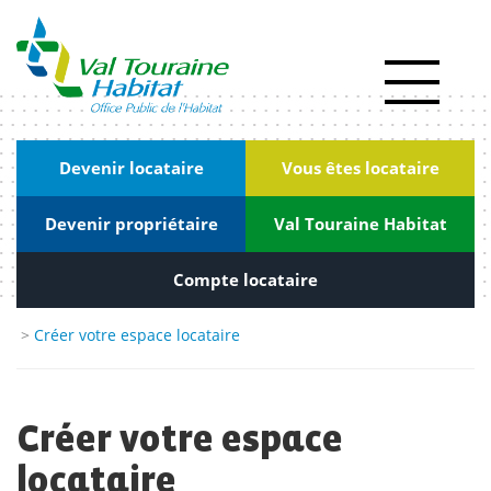
Panneau de gestion des cookies
Actualités
RSE
|
Devenir locataire
Vous êtes locataire
Innovation
Devenir propriétaire
Val Touraine Habitat
Kiosque
Nous
Compte locataire
rejoindre
>
Créer votre espace locataire
Marchés
publics
Créer votre espace
Contact
locataire