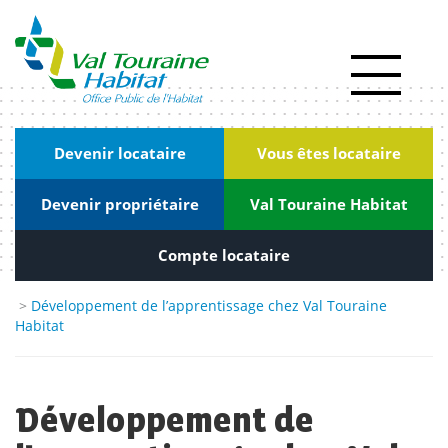
Panneau de gestion des cookies
Actualités
RSE
|
Devenir locataire
Vous êtes locataire
Innovation
Devenir propriétaire
Val Touraine Habitat
Kiosque
Nous
Compte locataire
rejoindre
>
Développement de l’apprentissage chez Val Touraine
Habitat
Marchés
publics
Contact
Développement de