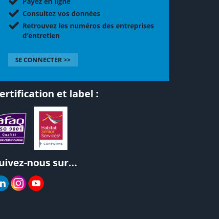
Payez en ligne
Consultez vos données
Retrouvez les numéros des entreprises
d’entretien
SE CONNECTER >>
ertification et label :
uivez-nous sur...