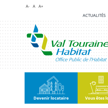
Panneau de gestion des cookies
A-
A
A+
Actualités
ACTUALITÉS
RSE
|
Innovation
Kiosque
Nous
rejoindre
Marchés
publics
Devenir locataire
Vous êtes l
Contact