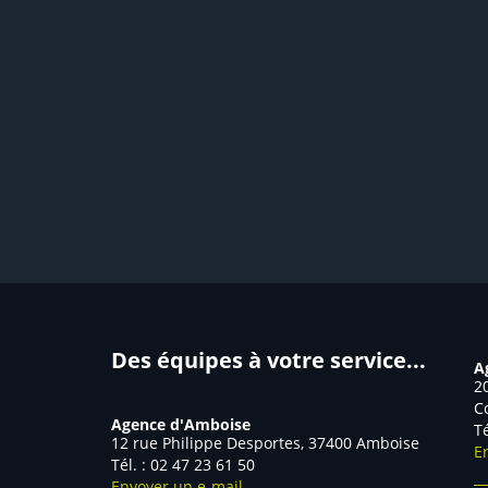
Des équipes à votre service...
A
2
C
Agence d'Amboise
T
12 rue Philippe Desportes, 37400 Amboise
E
Tél. : 02 47 23 61 50
Envoyer un e-mail