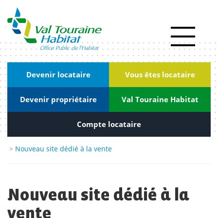
Panneau de gestion des cookies
Actualités
RSE
|
Devenir locataire
Vous êtes locataire
Innovation
Devenir propriétaire
Val Touraine Habitat
Kiosque
Nous
Compte locataire
rejoindre
>
Nouveau site dédié à la vente
Marchés
publics
Nouveau site dédié à la
Contact
vente