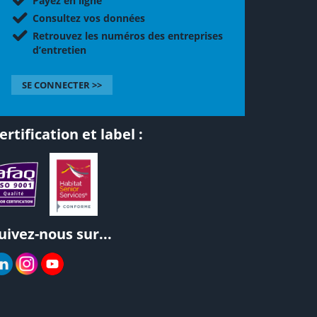
Payez en ligne
Consultez vos données
Retrouvez les numéros des entreprises
d’entretien
SE CONNECTER >>
ertification et label :
uivez-nous sur...