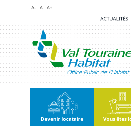
Panneau de gestion des cookies
A-
A
A+
Actualités
ACTUALITÉS
RSE
|
Innovation
Kiosque
Nous
rejoindre
Marchés
publics
Devenir locataire
Vous êtes l
Contact