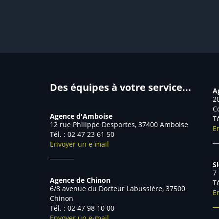
Des équipes à votre service...
A
2
C
Agence d'Amboise
T
12 rue Philippe Desportes, 37400 Amboise
E
Tél. : 02 47 23 61 50
Envoyer un e-mail
S
7
Agence de Chinon
T
6/8 avenue du Docteur Labussière, 37500
E
Chinon
Tél. : 02 47 98 10 00
Envoyer un e-mail