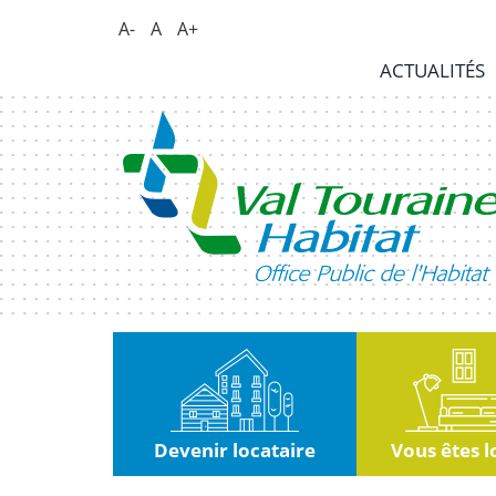
Panneau de gestion des cookies
A-
A
A+
Actualités
ACTUALITÉS
RSE
|
Innovation
Kiosque
Nous
rejoindre
Marchés
publics
Devenir locataire
Vous êtes l
Contact