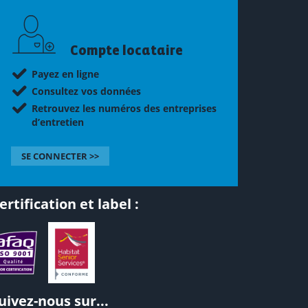
Compte locataire
Payez en ligne
Consultez vos données
Retrouvez les numéros des entreprises
d’entretien
SE CONNECTER >>
ertification et label :
uivez-nous sur...