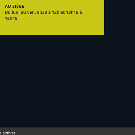
AU SIÈGE
Du lun. au ven. 8h30 à 12h et 13h15 à
16h45
z activer