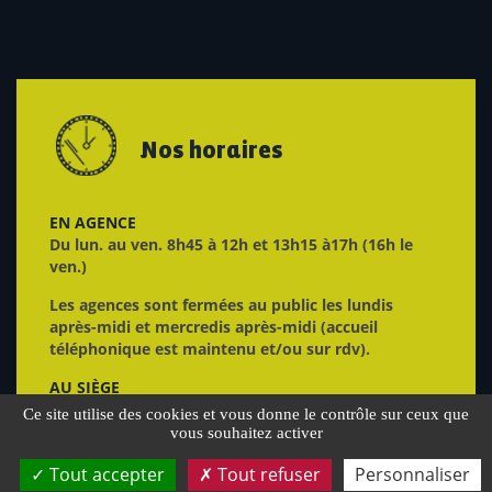
Nos horaires
EN AGENCE
Du lun. au ven. 8h45 à 12h et 13h15 à17h (16h le
ven.)
Les agences sont fermées au public les lundis
après-midi et mercredis après-midi (accueil
téléphonique est maintenu et/ou sur rdv).
AU SIÈGE
Du lun. au ven. 8h30 à 12h et 13h15 à 16h45
Ce site utilise des cookies et vous donne le contrôle sur ceux que
vous souhaitez activer
Tout accepter
Tout refuser
Personnaliser