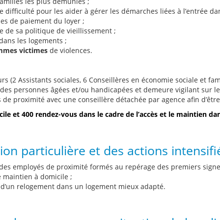
amilles les plus démunies ;
e difficulté pour les aider à gérer les démarches liées à l’entrée d
ues de paiement du loyer ;
de sa politique de vieillissement ;
 dans les logements ;
mmes victimes
de violences.
 (2 Assistants sociales, 6 Conseillères en économie sociale et famil
des personnes âgées et/ou handicapées et demeure vigilant sur les
s de proximité avec une conseillère détachée par agence afin d’être
ile et 400 rendez-vous dans le cadre de l’accès et le maintien da
n particulière et des actions intensifi
des employés de proximité formés au repérage des premiers signes 
e maintien à domicile ;
 d’un relogement dans un logement mieux adapté.