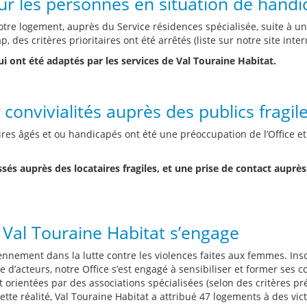
r les personnes en situation de handi
re logement, auprès du Service résidences spécialisée, suite à un
 des critères prioritaires ont été arrêtés (liste sur notre site inter
ui ont été adaptés par les services de Val Touraine Habitat.
 convivialités auprès des publics fragil
res âgés et ou handicapés ont été une préoccupation de l’Office et
ssés auprès des locataires fragiles, et une prise de contact auprè
 Val Touraine Habitat s’engage
iennement dans la lutte contre les violences faites aux femmes. Ins
acteurs, notre Office s’est engagé à sensibiliser et former ses col
nt orientées par des associations spécialisées (selon des critères 
 cette réalité, Val Touraine Habitat a attribué 47 logements à des v