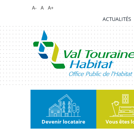
Panneau de gestion des cookies
A-
A
A+
Actualités
ACTUALITÉS
RSE
|
Innovation
Kiosque
Nous
rejoindre
Marchés
publics
Devenir locataire
Vous êtes l
Contact