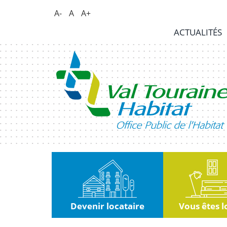
Panneau de gestion des cookies
A-
A
A+
Actualités
ACTUALITÉS
RSE
|
Innovation
Kiosque
Nous
rejoindre
Marchés
publics
Devenir locataire
Vous êtes l
Contact