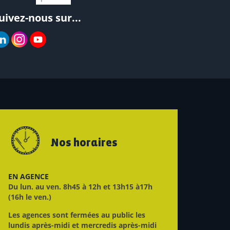
uivez-nous sur...
Nos horaires
EN AGENCE
Du lun. au ven. 8h45 à 12h et 13h15 à17h
(16h le ven.)
Les agences sont fermées au public les
lundis après-midi et mercredis après-midi