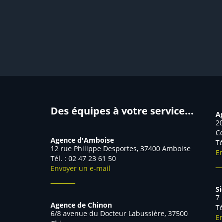
Des équipes à votre service...
A
2
C
Agence d'Amboise
T
12 rue Philippe Desportes, 37400 Amboise
E
Tél. : 02 47 23 61 50
Envoyer un e-mail
S
7
Agence de Chinon
T
6/8 avenue du Docteur Labussière, 37500
E