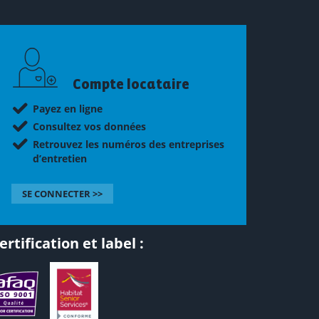
Compte locataire
Payez en ligne
Consultez vos données
Retrouvez les numéros des entreprises
d’entretien
SE CONNECTER >>
ertification et label :