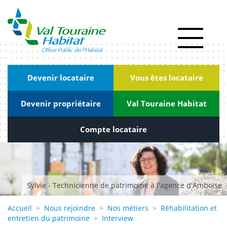
Panneau de gestion des cookies
Actualités
RSE
|
Devenir locataire
Vous êtes locataire
Innovation
Devenir propriétaire
Val Touraine Habitat
Kiosque
Nous
Compte locataire
rejoindre
Marchés
publics
Sylvie - Technicienne de patrimoine à l'agence d'Amboise
Contact
Accueil
>
Nous rejoindre
>
Nos métiers
>
Réhabilitation et
entretien du patrimoine
>
Interview