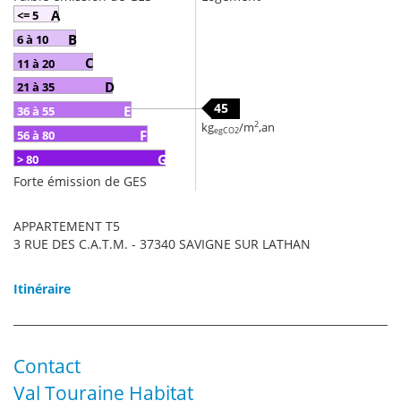
A
<= 5
B
6 à 10
C
11 à 20
D
21 à 35
45
E
36 à 55
2
kg
/m
,an
egCO2
F
56 à 80
G
> 80
Forte émission de GES
APPARTEMENT T5
3 RUE DES C.A.T.M. - 37340 SAVIGNE SUR LATHAN
Itinéraire
Contact
Val Touraine Habitat