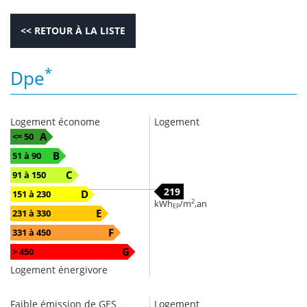
<< RETOUR À LA LISTE
*
Dpe
Logement économe
Logement
A
<= 50
B
51 à 90
C
91 à 150
219
D
151 à 230
2
kWh
/m
,an
EP
E
231 à 330
F
331 à 450
G
> 450
Logement énergivore
Faible émission de GES
Logement