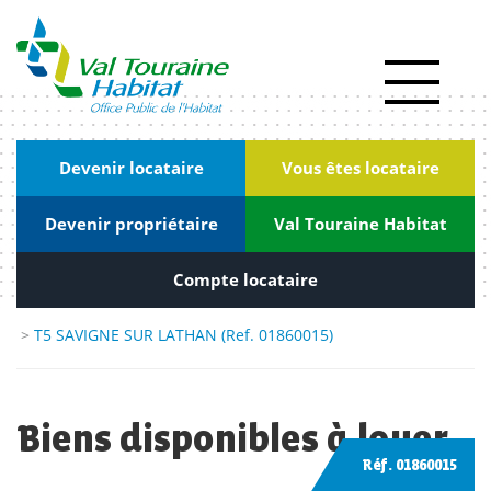
Panneau de gestion des cookies
Actualités
RSE
|
Devenir locataire
Vous êtes locataire
Innovation
Devenir propriétaire
Val Touraine Habitat
Kiosque
Nous
Compte locataire
rejoindre
>
T5 SAVIGNE SUR LATHAN (Ref. 01860015)
Marchés
publics
Biens disponibles à louer
Contact
Réf. 01860015