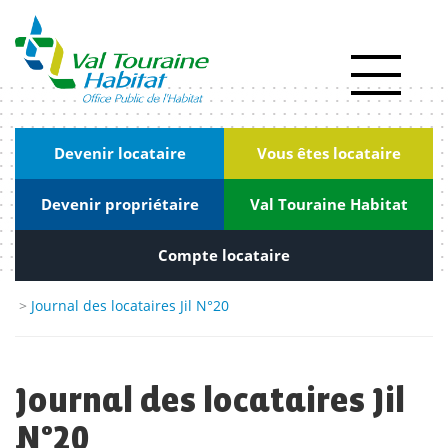
Panneau de gestion des cookies
Actualités
RSE
|
Devenir locataire
Vous êtes locataire
Innovation
Devenir propriétaire
Val Touraine Habitat
Kiosque
Nous
Compte locataire
rejoindre
>
Journal des locataires Jil N°20
Marchés
publics
Journal des locataires Jil
Contact
N°20