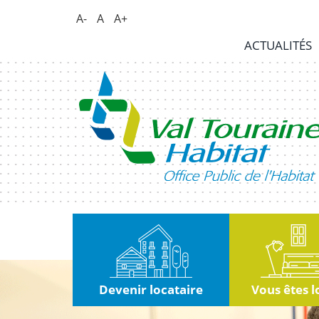
Panneau de gestion des cookies
A-
A
A+
Actualités
ACTUALITÉS
RSE
|
Innovation
Kiosque
Nous
rejoindre
Marchés
publics
Devenir locataire
Vous êtes l
Contact