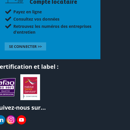
Compte locataire
Payez en ligne
Consultez vos données
Retrouvez les numéros des entreprises
d’entretien
SE CONNECTER >>
ertification et label :
uivez-nous sur...