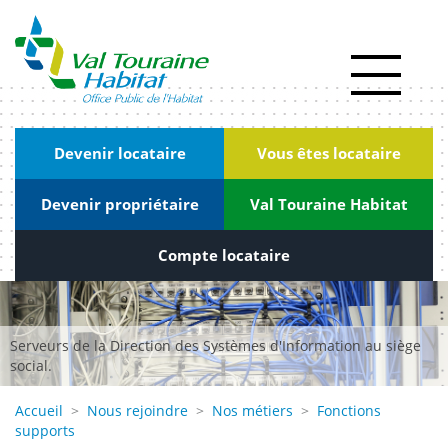
Panneau de gestion des cookies
Actualités
RSE
|
Devenir locataire
Vous êtes locataire
Innovation
Devenir propriétaire
Val Touraine Habitat
Kiosque
Nous
Compte locataire
rejoindre
Marchés
Serveurs de la Direction des Systèmes d'Information au siège
publics
social.
Contact
Accueil
>
Nous rejoindre
>
Nos métiers
>
Fonctions
supports