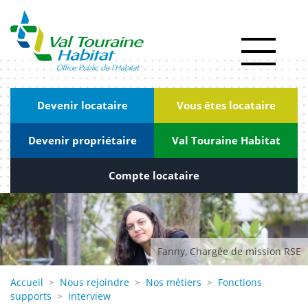
Panneau de gestion des cookies
Actualités
RSE
|
Devenir locataire
Vous êtes locataire
Innovation
Devenir propriétaire
Val Touraine Habitat
Kiosque
Nous
Compte locataire
rejoindre
Marchés
publics
Fanny, Chargée de mission RSE
Contact
Accueil
>
Nous rejoindre
>
Nos métiers
>
Fonctions
supports
>
Interview