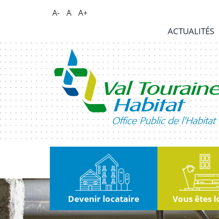
Panneau de gestion des cookies
A-
A
A+
Actualités
ACTUALITÉS
RSE
|
Innovation
Kiosque
Nous
rejoindre
Marchés
publics
Devenir locataire
Vous êtes l
Contact