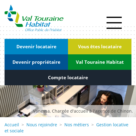
Panneau de gestion des cookies
Actualités
RSE
|
Devenir locataire
Vous êtes locataire
Innovation
Devenir propriétaire
Val Touraine Habitat
Kiosque
Nous
Compte locataire
rejoindre
Marchés
publics
Vanessa, Chargée d'accueil à l'agence de Chinon.
Contact
Accueil
>
Nous rejoindre
>
Nos métiers
>
Gestion locative
et sociale