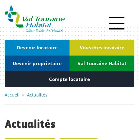
Panneau de gestion des cookies
Actualités
RSE
|
Devenir locataire
Vous êtes locataire
Innovation
Devenir propriétaire
Val Touraine Habitat
Kiosque
Nous
Compte locataire
rejoindre
Accueil
>
Actualités
Marchés
publics
Actualités
Contact