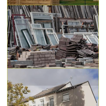
Résidence "Marcel du Lorier" à La Riche
Audit énergétique
En savoir plus
14.02.2024
Constructions, réhabilitations et aménagements
Une construction en contre-bourg à
Sorigny
18 logements livrés durant l'été 2023
En savoir plus
07.02.2024
Constructions, réhabilitations et aménagements | VTH
s'engage...