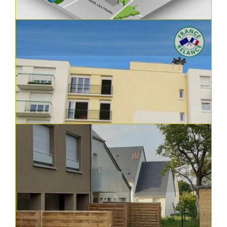
répondre aux besoins de logemen...
En savoir plus
23.07.2024
Constructions, réhabilitations et aménagements
Nouveau programme national de
renouvellement urbain (NPNRU)
Le nouveau programme national de
renouvellement urbain propose une nouvelle
a...
En savoir plus
21.06.2024
Constructions, réhabilitations et aménagements