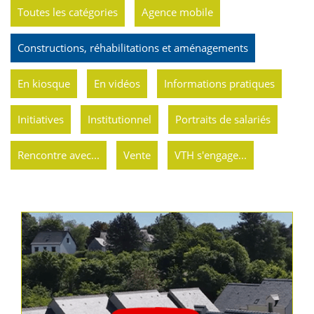
Toutes les catégories
Agence mobile
Constructions, réhabilitations et aménagements
En kiosque
En vidéos
Informations pratiques
Initiatives
Institutionnel
Portraits de salariés
Rencontre avec...
Vente
VTH s'engage...