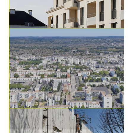
Constructions, réhabilitations et aménagements | En vidéos
Nos opérations vues du ciel
Réhabilitation de 54 logements collectifs sur la
"Résidence Victor Hugo" à Jo...
En savoir plus
30.11.2023
Constructions, réhabilitations et aménagements
La Résidence « Ô Jardin » à St Cyr-sur-
Loire, a été livrée le 30 novembre 2023 !
Située sur l’opération d’aménagement «
Central Parc », initiée par la ville d...
En savoir plus