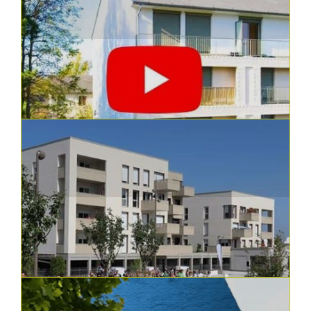
04.09.2023
Constructions, réhabilitations et aménagements | En vidéos
Nos opérations vues du ciel
Construction "Clémortier" de 5 logements
individuels et 6 logements collectif...
En savoir plus
29.08.2023
Constructions, réhabilitations et aménagements | En vidéos
Nos opérations vues du ciel
Réhabilitation de 32 logements collectifs du
groupe "Le Canal 2" à Bourgueil
En savoir plus