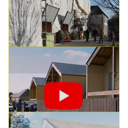
23.11.2023
Constructions, réhabilitations et aménagements
Restructuration du quartier de la
Rabière à Joué-lès-Tours
Le Nouveau programme national de
renouvellement urbain (NPNRU) est un projet
...
En savoir plus
07.09.2023
Constructions, réhabilitations et aménagements
Un ancien hôpital transformé en
logements sociaux à Luynes
Il y a 46 ans, VTH achetait l’ancien hôpital de
Luynes pour créer des logemen...
En savoir plus