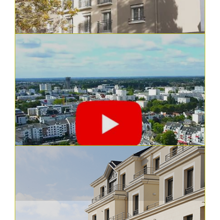
Réemploi des matériaux de
déconstruction : notre office s'engage
Val Touraine Habitat s’est engagé depuis
quelques mois dans une démarche de r...
En savoir plus
31.01.2024
Constructions, réhabilitations et aménagements
Réhabilitation de 10 logements à Cormery
L'opération « Rue du Collège » : une
performance énergétique optimisée
En savoir plus
24.01.2024